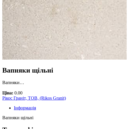
Вапняки щільні
Вапняки…
Ціна:
0.00
Рікос Граніт, ТОВ, (Rikos Granit)
Інформація
Вапняки щільні