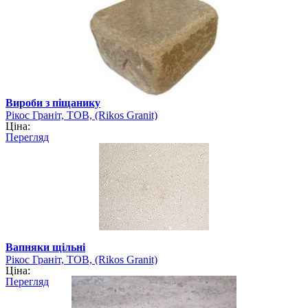
Вироби з піщанику
Рікос Граніт, ТОВ, (Rikos Granit)
Ціна:
Перегляд
Вапняки щільні
Рікос Граніт, ТОВ, (Rikos Granit)
Ціна:
Перегляд