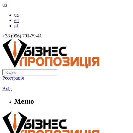
ua
ua
en
pl
+38 (096) 791-79-41
Реєстрація
|
Вхід
Меню