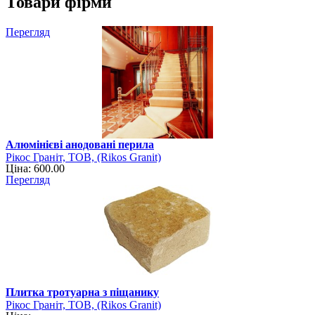
Товари фірми
Перегляд
Алюмінієві анодовані перила
Рікос Граніт, ТОВ, (Rikos Granit)
Ціна: 600.00
Перегляд
Плитка тротуарна з піщанику
Рікос Граніт, ТОВ, (Rikos Granit)