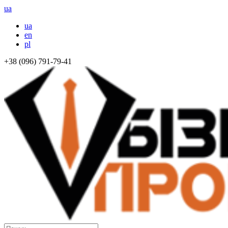
ua
ua
en
pl
+38 (096) 791-79-41