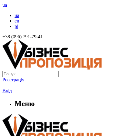
ua
ua
en
pl
+38 (096) 791-79-41
Реєстрація
|
Вхід
Меню