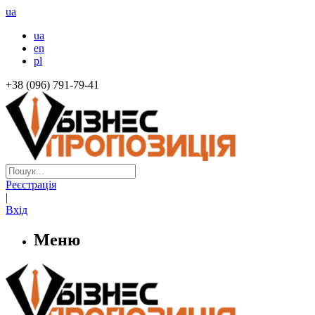
ua
ua
en
pl
+38 (096) 791-79-41
Реєстрація
|
Вхід
Меню