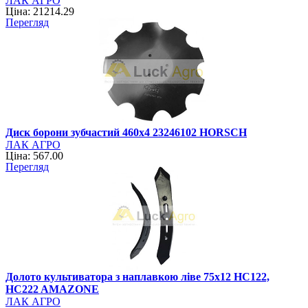
ЛАК АГРО
Ціна: 21214.29
Перегляд
Диск борони зубчастий 460х4 23246102 HORSCH
ЛАК АГРО
Ціна: 567.00
Перегляд
Долото культиватора з наплавкою ліве 75x12 HC122,
HC222 AMAZONE
ЛАК АГРО