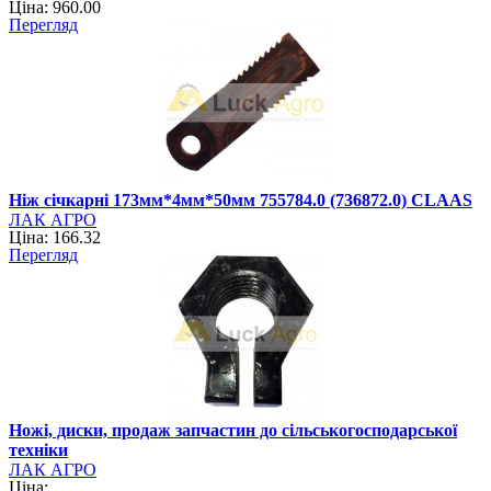
Ціна: 960.00
Перегляд
Ніж січкарні 173мм*4мм*50мм 755784.0 (736872.0) CLAAS
ЛАК АГРО
Ціна: 166.32
Перегляд
Ножі, диски, продаж запчастин до сільськогосподарської
техніки
ЛАК АГРО
Ціна: