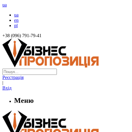
ua
ua
en
pl
+38 (096) 791-79-41
Реєстрація
|
Вхід
Меню