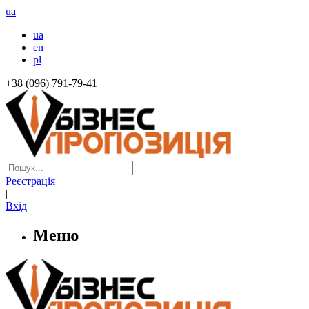
ua
ua
en
pl
+38 (096) 791-79-41
Реєстрація
|
Вхід
Меню