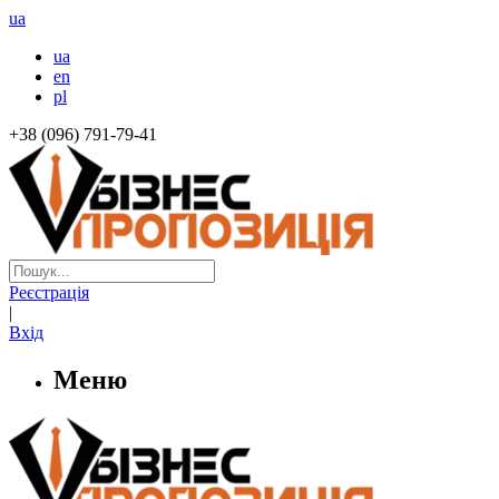
ua
ua
en
pl
+38 (096) 791-79-41
Реєстрація
|
Вхід
Меню