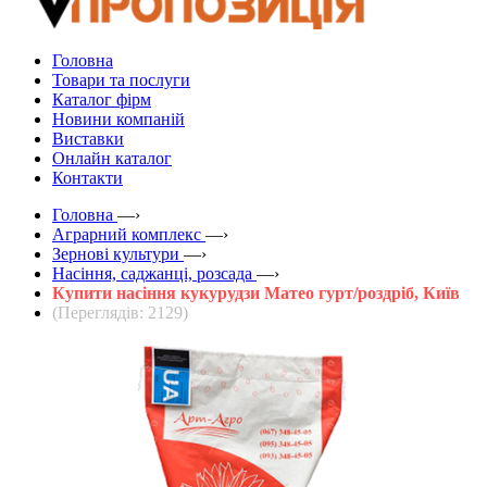
Головна
Товари та послуги
Каталог фірм
Новини компаній
Виставки
Онлайн каталог
Контакти
Головна
—›
Аграрний комплекс
—›
Зернові культури
—›
Насіння, саджанці, розсада
—›
Купити насіння кукурудзи Матео гурт/роздріб, Київ
(Переглядів: 2129)