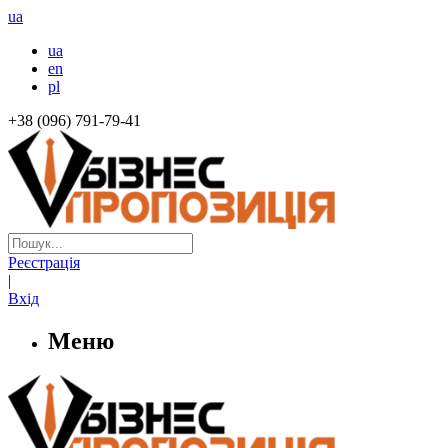
ua
ua
en
pl
+38 (096) 791-79-41
Реєстрація
|
Вхід
Меню