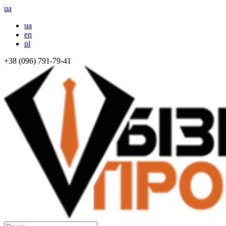
ua
ua
en
pl
+38 (096) 791-79-41