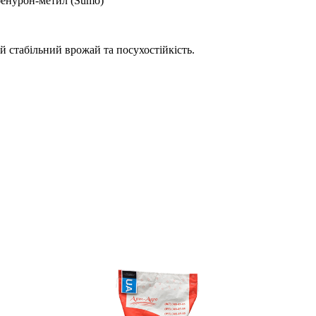
ибенурон-метил (Sumo)
й стабільний врожай та посухостійкість.