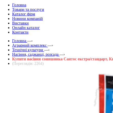
Головна
Товари та послуги
Каталог фірм
Новини компаній
Виставки
Онлайн каталог
Контакти
Головна
—›
Аграрний комплекс
—›
Технічні культури
—›
Насіння, саджанці, розсада
—›
Купити насіння соняшника Сантос екстра/стандарт, К
(Переглядів: 2264)