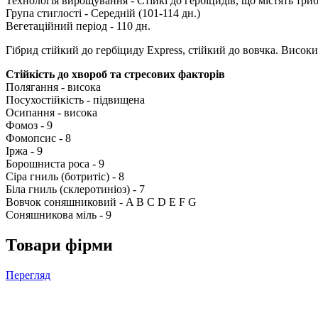
Технологія вирощування - Стійкі до гербіцидів, що містять тр
Група стиглості - Середній (101-114 дн.)
Вегетаційний період - 110 дн.
Гібрид стійкий до гербіциду Express, стійкий до вовчка. Високи
Стійкість до хвороб та стресових факторів
Полягання - висока
Посухостійкість - підвищена
Осипання - висока
Фомоз - 9
Фомопсис - 8
Іржа - 9
Борошниста роса - 9
Сіра гниль (ботритіс) - 8
Біла гниль (склеротиніоз) - 7
Вовчок соняшниковий - A B C D Е F G
Соняшникова міль - 9
Товари фірми
Перегляд