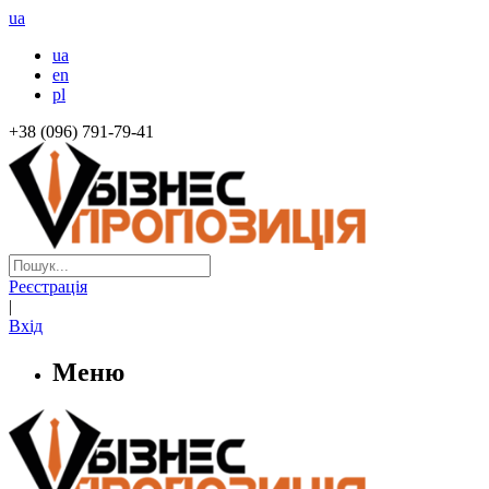
ua
ua
en
pl
+38 (096) 791-79-41
Реєстрація
|
Вхід
Меню