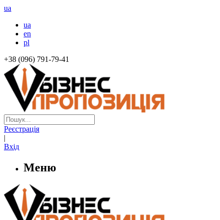
ua
ua
en
pl
+38 (096) 791-79-41
Реєстрація
|
Вхід
Меню