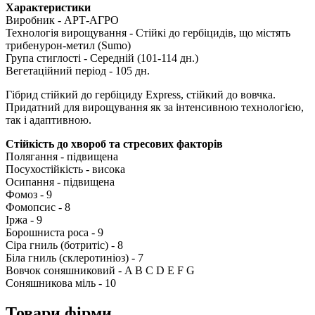
Характеристики
Виробник - АРТ-АГРО
Технологія вирощування - Стійкі до гербіцидів, що містять
трибенурон-метил (Sumo)
Група стиглості - Середній (101-114 дн.)
Вегетаційний період - 105 дн.
Гібрид стійкий до гербіциду Express, стійкий до вовчка.
Придатний для вирощування як за інтенсивною технологією,
так і адаптивною.
Стійкість до хвороб та стресових факторів
Полягання - підвищена
Посухостійкість - висока
Осипання - підвищена
Фомоз - 9
Фомопсис - 8
Іржа - 9
Борошниста роса - 9
Сіра гниль (ботритіс) - 8
Біла гниль (склеротиніоз) - 7
Вовчок соняшниковий - A B C D Е F G
Соняшникова міль - 10
Товари фірми