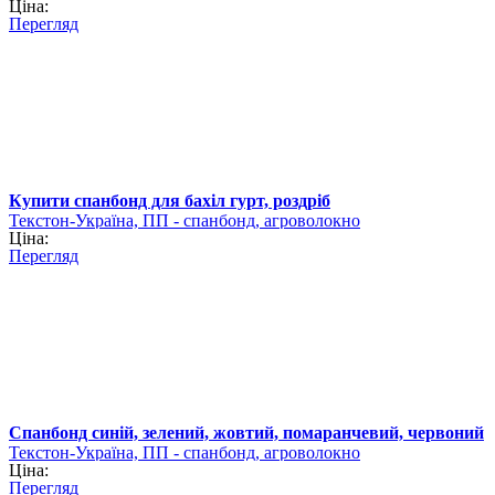
Ціна:
Перегляд
Купити спанбонд для бахіл гурт, роздріб
Текстон-Україна, ПП - спанбонд, агроволокно
Ціна:
Перегляд
Спанбонд синій, зелений, жовтий, помаранчевий, червоний
Текстон-Україна, ПП - спанбонд, агроволокно
Ціна:
Перегляд