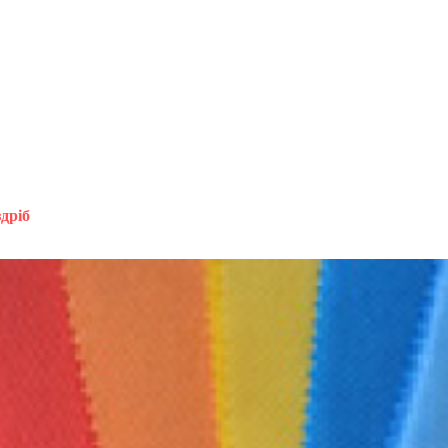
здріб