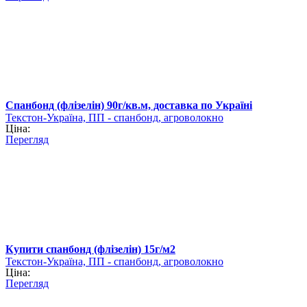
Спанбонд (флізелін) 90г/кв.м, доставка по Україні
Текстон-Україна, ПП - спанбонд, агроволокно
Ціна:
Перегляд
Купити спанбонд (флізелін) 15г/м2
Текстон-Україна, ПП - спанбонд, агроволокно
Ціна:
Перегляд