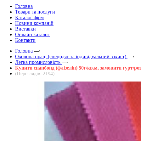
Головна
Товари та послуги
Каталог фірм
Новини компаній
Виставки
Онлайн каталог
Контакти
Головна
—›
Охорона праці (спецодяг та індивідуальний захист)
—›
Легка промисловість
—›
Купити спанбонд (флізелін) 50г/кв.м, замовити гурт/ро
(Переглядів: 2194)