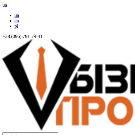
ua
ua
en
pl
+38 (096) 791-79-41