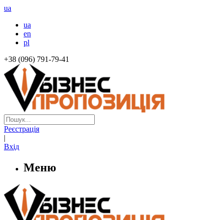
ua
ua
en
pl
+38 (096) 791-79-41
Реєстрація
|
Вхід
Меню