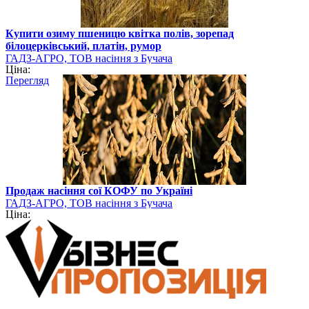
Купити озиму пшеницю квітка полів, зорепад
білоцерківський, платін, румор
ГАДЗ-АГРО, ТОВ насіння з Бучача
Ціна:
Перегляд
Продаж насіння сої КОФУ по Україні
ГАДЗ-АГРО, ТОВ насіння з Бучача
Ціна: