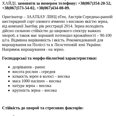
ХАЙДІ,
замовити за номером телефону: +38(067)354-20-52,
+38(067)573-54-02, +38(067)434-08-09.
Оригінатор – ЗААТБАУ ЛІНЦ еГен, Австрія Середньо-ранній
шестирядний сорт озимого ячменю з високою якістю зерна,
від компанії Заатбау, рік реєстрації 2014. Зерна володіють
дійсно сильною стійкістю до широкого спектру важких
хвороб, а також має хороший потенціал врожайності – 90-100
ц/га. Відмінна вирівняність і якість. Рекомендований для
вирощування на Поліссі та в Лісостеповій зоні України.
Напрямок вирощування - на зерно.
Господарські та морфо-біологічні характеристики:
дозрівання - раннє
висота рослин - середня
кількість зерен в колосі – висока
маса 1000 насінин – висока
натура зерна – висока
крупність зерна – висока
Стійкість до хвороб та стресових факторів: