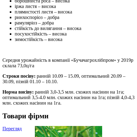
борошниста роса – висока
іржа листя – висока
плямистості листя – висока
ринхоспоріоз – добра
рамуляріоз – добра
стійкість до вилягання – висока
посухостійкість – висока
зимостійкість – висока
Середня урожайність в компанії «Бучачагрохлібпром» у 2019р
склала 73,0ц/га
Строки посіву:
ранній 10.09 – 15.09, оптимальний 20.09 –
30.09, пізній 01.10 – 10.10.
Норма висіву:
ранній 3,0-3,5 млн. схожих насінин на 1га;
оптимальний 3,5-4.0 млн. схожих насінин на 1га; пізній 4,0-4,3
млн. схожих насінин на 1га.
Товари фірми
Перегляд