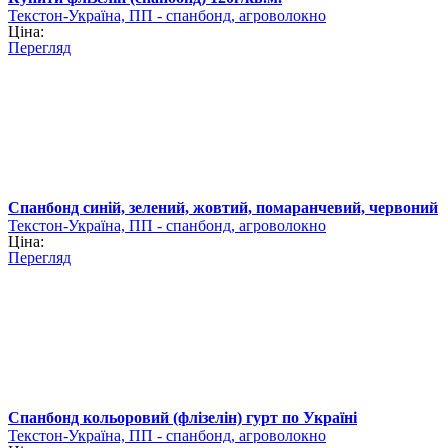
Текстон-Україна, ПП - спанбонд, агроволокно
Ціна:
Перегляд
Спанбонд синій, зелений, жовтий, помаранчевий, червоний
Текстон-Україна, ПП - спанбонд, агроволокно
Ціна:
Перегляд
Спанбонд кольоровий (флізелін) гурт по Україні
Текстон-Україна, ПП - спанбонд, агроволокно