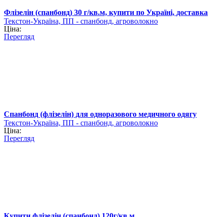
Флізелін (спанбонд) 30 г/кв.м, купити по Україні, доставка
Текстон-Україна, ПП - спанбонд, агроволокно
Ціна:
Перегляд
Спанбонд (флізелін) для одноразового медичного одягу
Текстон-Україна, ПП - спанбонд, агроволокно
Ціна:
Перегляд
Купити флізелін (спанбонд) 120г/кв.м.