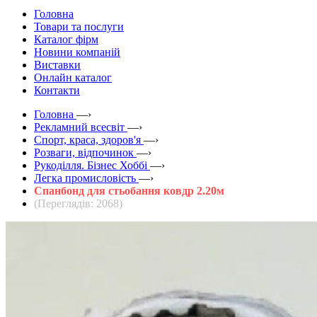
Головна
Товари та послуги
Каталог фірм
Новини компаній
Виставки
Онлайн каталог
Контакти
Головна
—›
Рекламний всесвіт
—›
Спорт, краса, здоров'я
—›
Розваги, відпочинок
—›
Рукоділля. Бізнес Хоббі
—›
Легка промисловість
—›
Спанбонд для стьобання ковдр 2.20м
(Переглядів: 2068)