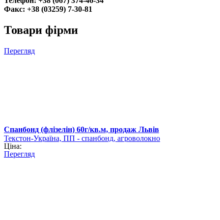
Телефон:
+38 (067) 374-46-34
Факс: +38 (03259) 7-30-81
Товари фірми
Перегляд
Спанбонд (флізелін) 60г/кв.м, продаж Львів
Текстон-Україна, ПП - спанбонд, агроволокно
Ціна:
Перегляд