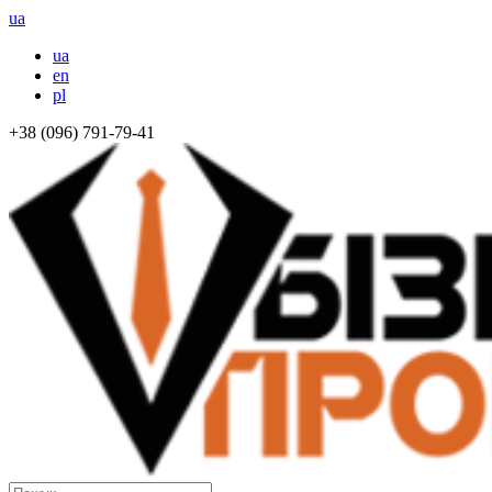
ua
ua
en
pl
+38 (096) 791-79-41