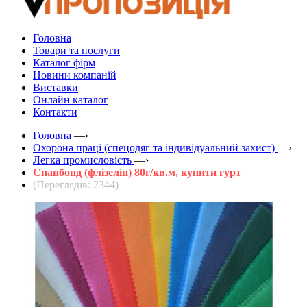
Головна
Товари та послуги
Каталог фірм
Новини компаній
Виставки
Онлайн каталог
Контакти
Головна
—›
Охорона праці (спецодяг та індивідуальний захист)
—›
Легка промисловість
—›
Спанбонд (флізелін) 80г/кв.м, купити гурт
(Переглядів: 2344)