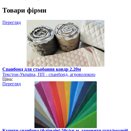
Товари фірми
Перегляд
Спанбонд для стьобання ковдр 2.20м
Текстон-Україна, ПП - спанбонд, агроволокно
Ціна:
Перегляд
Купити спанбонд (флізелін) 50г/кв.м, замовити гурт/роздріб