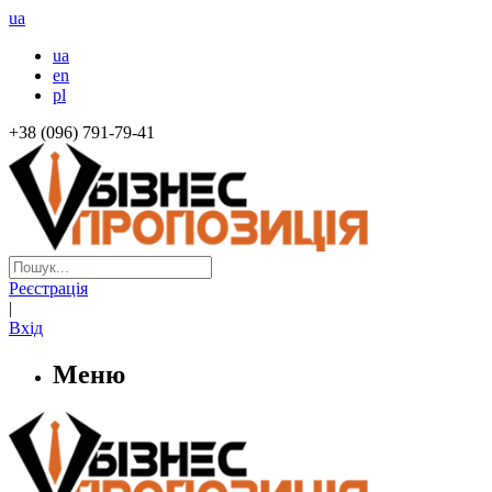
ua
ua
en
pl
+38 (096) 791-79-41
Реєстрація
|
Вхід
Меню