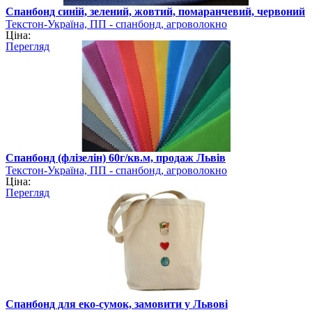
Спанбонд синій, зелений, жовтий, помаранчевий, червоний
Текстон-Україна, ПП - спанбонд, агроволокно
Ціна:
Перегляд
Спанбонд (флізелін) 60г/кв.м, продаж Львів
Текстон-Україна, ПП - спанбонд, агроволокно
Ціна:
Перегляд
Спанбонд для еко-сумок, замовити у Львові