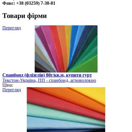
Факс: +38 (03259) 7-30-81
Товари фірми
Перегляд
Спанбонд (флізелін) 80г/кв.м, купити гурт
Текстон-Україна, ПП - спанбонд, агроволокно
Ціна:
Перегляд