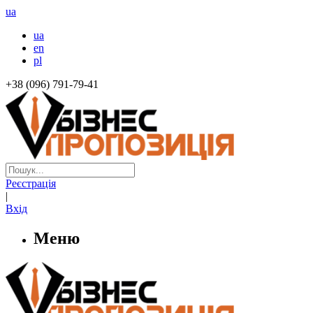
ua
ua
en
pl
+38 (096) 791-79-41
Реєстрація
|
Вхід
Меню