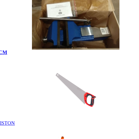
0СМ
RISTON