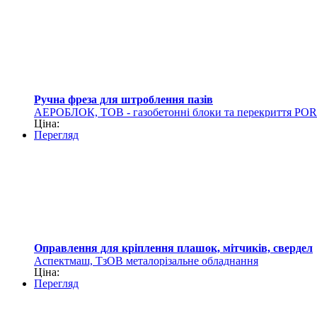
Ручна фреза для штроблення пазів
АЕРОБЛОК, ТОВ - газобетонні блоки та перекриття PO
Ціна:
Перегляд
Оправлення для кріплення плашок, мітчиків, свердел
Аспектмаш, ТзОВ металорізальне обладнання
Ціна:
Перегляд