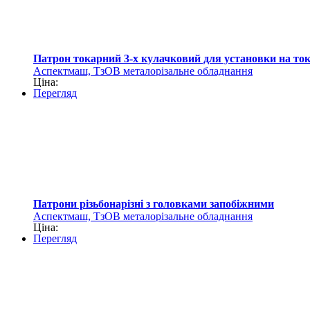
Патрон токарний 3-х кулачковий для установки на ток
Аспектмаш, ТзОВ металорізальне обладнання
Ціна:
Перегляд
Патрони різьбонарізні з головками запобіжними
Аспектмаш, ТзОВ металорізальне обладнання
Ціна:
Перегляд