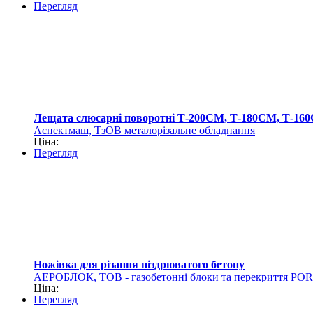
Перегляд
Лещата слюсарні поворотні Т-200СМ, Т-180СМ, Т-16
Аспектмаш, ТзОВ металорізальне обладнання
Ціна:
Перегляд
Ножівка для різання ніздрюватого бетону
АЕРОБЛОК, ТОВ - газобетонні блоки та перекриття PO
Ціна:
Перегляд