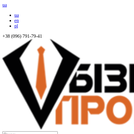
ua
ua
en
pl
+38 (096) 791-79-41