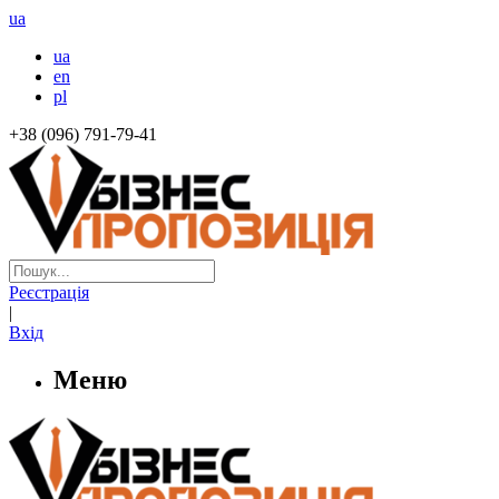
ua
ua
en
pl
+38 (096) 791-79-41
Реєстрація
|
Вхід
Меню